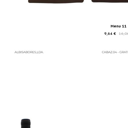
Menu 11
9,64 €
16,0