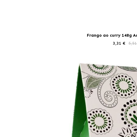
Frango ao curry 148g 
3,31 €
5,51