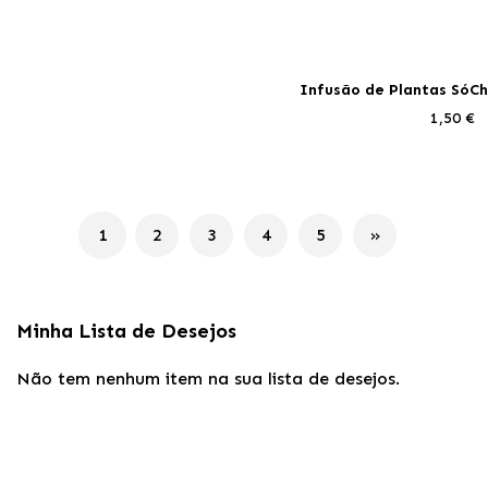
Infusão de Plantas SóChá
1,50 €
Página
1
2
3
4
5
Actualmente, está a ler a página
Página
Página
Página
Página
Página
Próximo
Minha Lista de Desejos
Não tem nenhum item na sua lista de desejos.