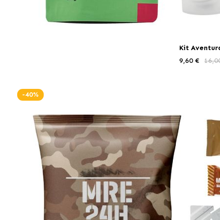
Kit Aventur
9,60 €
16,0
-40%