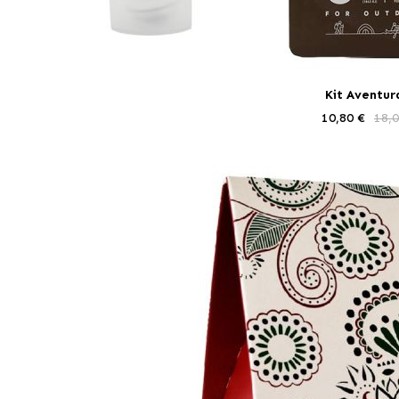
Kit Aventur
10,80 €
18,0