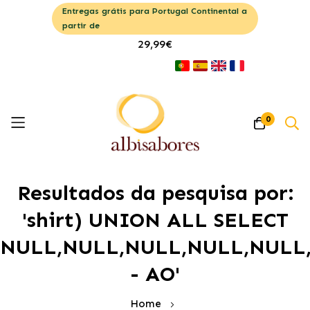
Entregas grátis para Portugal Continental a
partir de
29,99€
0
Pular
Resultados da pesquisa por:
para
o
'shirt) UNION ALL SELECT
conteúdo
NULL,NULL,NULL,NULL,NULL
- AO'
Home