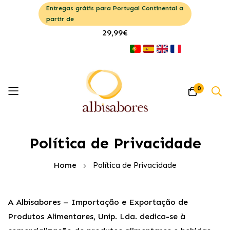
Entregas grátis para Portugal Continental a
partir de
29,99€
0
Pular
Política de Privacidade
para
o
Home
Política de Privacidade
conteúdo
A Albisabores – Importação e Exportação de
Produtos Alimentares, Unip. Lda. dedica-se à