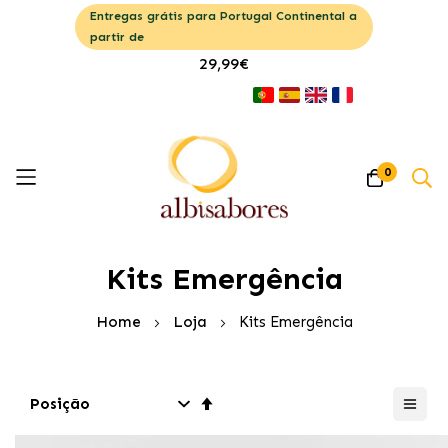
Entregas grátis para Portugal Continental a
partir de
29,99€
0
Pular
Kits Emergência
para
o
Home
Loja
Kits Emergência
conteúdo
Definir
Direção