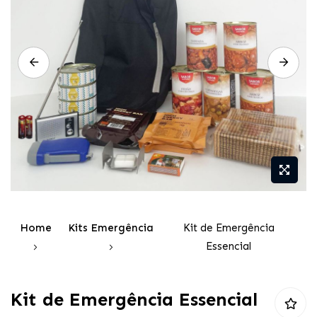
Galeria
de
imagens
Saltar
para
Home
Kits Emergência
Kit de Emergência
o
Essencial
início
da
Kit de Emergência Essencial
Galeria