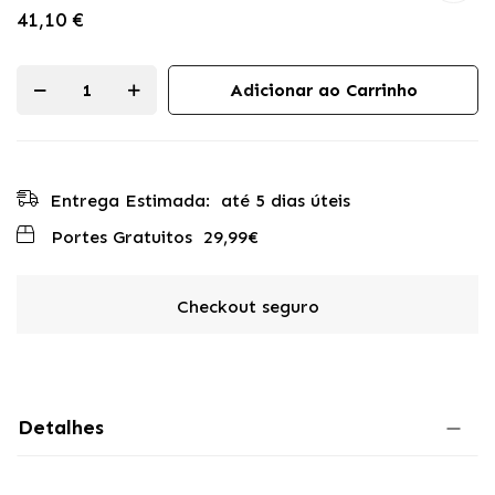
de
41,10 €
imagens
Adicionar ao Carrinho
Entrega Estimada:
até 5 dias úteis
Portes Gratuitos
29,99€
Checkout seguro
Detalhes